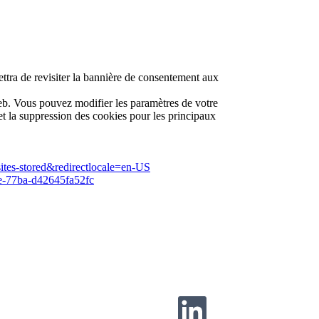
ttra de revisiter la bannière de consentement aux
 Web. Vous pouvez modifier les paramètres de votre
et la suppression des cookies pour les principaux
sites-stored&redirectlocale=en-US
8de-77ba-d42645fa52fc